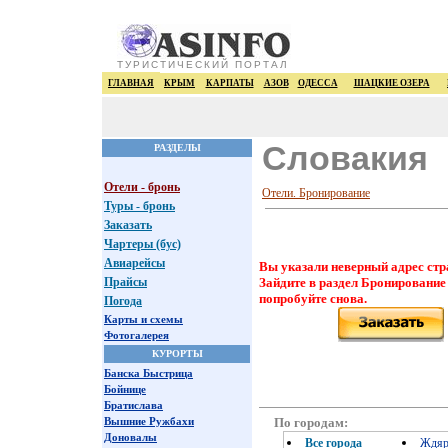
ТУРИСТИЧЕСКИЙ ПОРТАЛ
ГЛАВНАЯ
КРЫМ
КАРПАТЫ
АЗОВ
ОДЕССА
ШАЦКИЕ ОЗЕРА
Словакия
РАЗДЕЛЫ
Отели - бронь
Отели. Бронирование
Туры - бронь
Заказать
Чартеры (бус)
Авиарейсы
Вы указали неверный адрес стр
Прайсы
Зайдите в раздел Бронирование
попробуйте снова.
Погода
Карты и схемы
Фотогалерея
КУРОРТЫ
Банска Быстрица
Бойнице
Братислава
По городам:
Вышние Ружбахи
Доновалы
Все города
Ждя