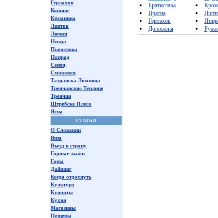
Герлахов
Братислава
Кром
Кошице
Вратна
Липт
Кремница
Герлахов
Попр
Липтов
Доновалы
Ружо
Лючки
Нитра
Пьештяны
Попрад
Сенец
Смоковец
Татранска Ломница
Тренчанские Теплице
Тренчин
Штребске Плесо
Ясна
СТАТЬИ
О Словакии
Виза
Въезд в страну
Горные лыжи
Горы
Дайвинг
Когда отдохнуть
Культура
Курорты
Кухня
Магазины
Пещеры