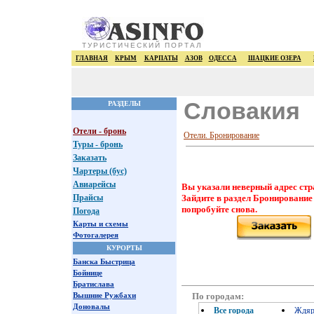
ТУРИСТИЧЕСКИЙ ПОРТАЛ
ГЛАВНАЯ
КРЫМ
КАРПАТЫ
АЗОВ
ОДЕССА
ШАЦКИЕ ОЗЕРА
Словакия
РАЗДЕЛЫ
Отели - бронь
Отели. Бронирование
Туры - бронь
Заказать
Чартеры (бус)
Авиарейсы
Вы указали неверный адрес стр
Прайсы
Зайдите в раздел Бронирование
попробуйте снова.
Погода
Карты и схемы
Фотогалерея
КУРОРТЫ
Банска Быстрица
Бойнице
Братислава
По городам:
Вышние Ружбахи
Доновалы
Все города
Ждя