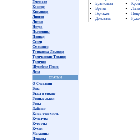
Герлахов
Братислава
Кром
Кошице
Вратна
Липт
Кремница
Герлахов
Попр
Липтов
Доновалы
Ружо
Лючки
Нитра
Пьештяны
Попрад
Сенец
Смоковец
Татранска Ломница
Тренчанские Теплице
Тренчин
Штребске Плесо
Ясна
СТАТЬИ
О Словакии
Виза
Въезд в страну
Горные лыжи
Горы
Дайвинг
Когда отдохнуть
Культура
Курорты
Кухня
Магазины
Пещеры