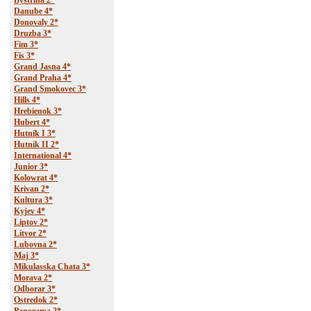
Bystrina 2*
Danube 4*
Donovaly 2*
Druzba 3*
Fim 3*
Fis 3*
Grand Jasna 4*
Grand Praha 4*
Grand Smokovec 3*
Hills 4*
Hrebienok 3*
Hubert 4*
Hutnik I 3*
Hutnik II 2*
International 4*
Junior 3*
Kolowrat 4*
Krivan 2*
Kultura 3*
Kyjev 4*
Liptov 2*
Litvor 2*
Lubovna 2*
Maj 3*
Mikulasska Chata 3*
Morava 2*
Odborar 3*
Ostredok 2*