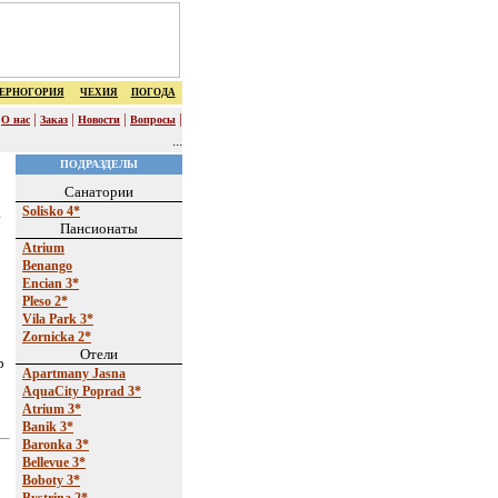
ЕРНОГОРИЯ
ЧЕХИЯ
ПОГОДА
|
|
|
|
|
О нас
Заказ
Новости
Вопросы
...
ПОДРАЗДЕЛЫ
Санатории
Solisko 4*
Пансионаты
Atrium
Benango
Encian 3*
Pleso 2*
Vila Park 3*
Zornicka 2*
Отели
p
Apartmany Jasna
AquaCity Poprad 3*
Atrium 3*
Banik 3*
Baronka 3*
Bellevue 3*
Boboty 3*