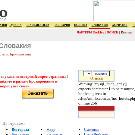
ТАЛ
АЗОВ
ОДЕССА
ШАЦКИЕ ОЗЕРА
БОЛГАРИЯ
ПОЛЬША
СЛОВАКИЯ
ХОРВАТИЯ
Ч
|
|
ЧАРТЕРЫ On-Line
ПОИСК
Контакт
Словакия
Отели. Бронирование
ы указали неверный адрес страницы !
Отзывы
айдите в раздел Бронирование и
Warning: mysql_fetch_array()
опробуйте снова.
expects parameter 1 to be resource,
boolean given in
/sites/asinfo.com.ua/inc_hotels.ph
on line 256
По городам:
Все города
Ждяр
Смоковец
Братислава
Кромпахи
Стара Любовна