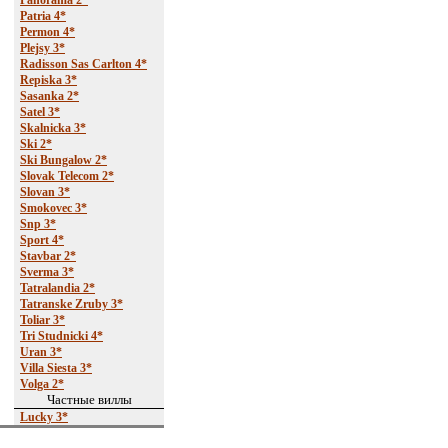
Panorama 2*
Patria 4*
Permon 4*
Plejsy 3*
Radisson Sas Carlton 4*
Repiska 3*
Sasanka 2*
Satel 3*
Skalnicka 3*
Ski 2*
Ski Bungalow 2*
Slovak Telecom 2*
Slovan 3*
Smokovec 3*
Snp 3*
Sport 4*
Stavbar 2*
Sverma 3*
Tatralandia 2*
Tatranske Zruby 3*
Toliar 3*
Tri Studnicki 4*
Uran 3*
Villa Siesta 3*
Volga 2*
Частные виллы
Lucky 3*