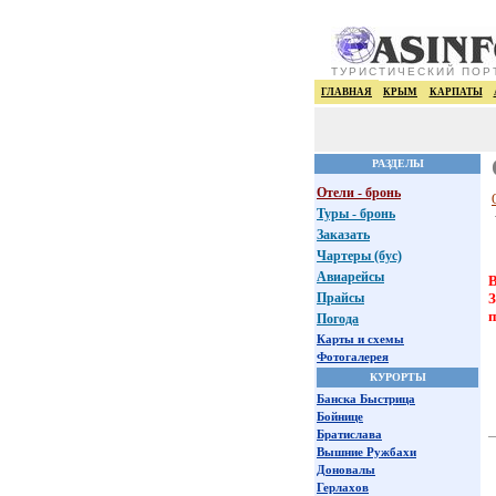
ТУРИСТИЧЕСКИЙ ПОР
ГЛАВНАЯ
КРЫМ
КАРПАТЫ
РАЗДЕЛЫ
Отели - бронь
Туры - бронь
Заказать
Чартеры (бус)
Авиарейсы
В
Прайсы
З
п
Погода
Карты и схемы
Фотогалерея
КУРОРТЫ
Банска Быстрица
Бойнице
Братислава
Вышние Ружбахи
Доновалы
Герлахов