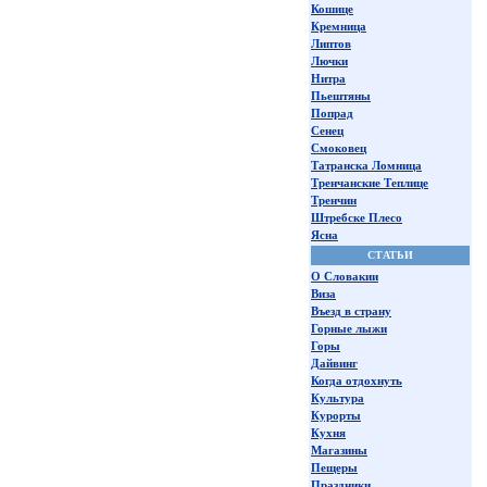
Кошице
Кремница
Липтов
Лючки
Нитра
Пьештяны
Попрад
Сенец
Смоковец
Татранска Ломница
Тренчанские Теплице
Тренчин
Штребске Плесо
Ясна
СТАТЬИ
О Словакии
Виза
Въезд в страну
Горные лыжи
Горы
Дайвинг
Когда отдохнуть
Культура
Курорты
Кухня
Магазины
Пещеры
Праздники