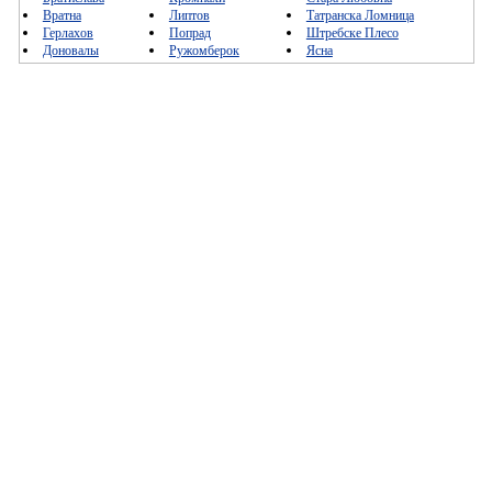
Вратна
Липтов
Татранска Ломница
Герлахов
Попрад
Штребске Плесо
Доновалы
Ружомберок
Ясна