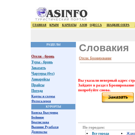
ТУРИСТИЧЕСКИЙ ПОРТАЛ
ГЛАВНАЯ
КРЫМ
КАРПАТЫ
АЗОВ
ОДЕССА
ШАЦКИЕ ОЗЕРА
Словакия
РАЗДЕЛЫ
Отели - бронь
Отели. Бронирование
Туры - бронь
Заказать
Чартеры (бус)
Авиарейсы
Вы указали неверный адрес стр
Прайсы
Зайдите в раздел Бронирование
попробуйте снова.
Погода
Карты и схемы
Фотогалерея
КУРОРТЫ
Банска Быстрица
Бойнице
Братислава
По городам:
Вышние Ружбахи
Доновалы
Все города
Ждя