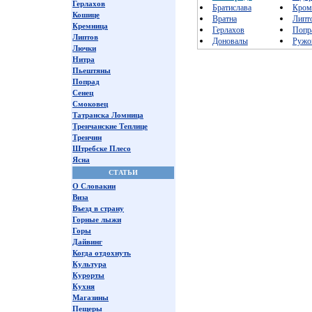
Герлахов
Братислава
Кром
Кошице
Вратна
Липт
Кремница
Герлахов
Попр
Липтов
Доновалы
Ружо
Лючки
Нитра
Пьештяны
Попрад
Сенец
Смоковец
Татранска Ломница
Тренчанские Теплице
Тренчин
Штребске Плесо
Ясна
СТАТЬИ
О Словакии
Виза
Въезд в страну
Горные лыжи
Горы
Дайвинг
Когда отдохнуть
Культура
Курорты
Кухня
Магазины
Пещеры