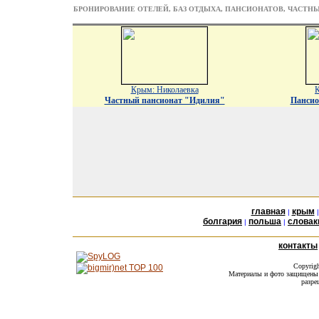
БРОНИРОВАНИЕ ОТЕЛЕЙ, БАЗ ОТДЫХА, ПАНСИОНАТОВ, ЧАСТН
Крым: Николаевка
К
Частный пансионат "Идилия"
Пансио
главная
крым
|
болгария
польша
словак
|
|
контакты
Copyrig
Материалы и фото защищены а
разре