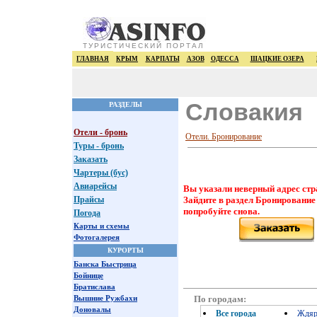
ТУРИСТИЧЕСКИЙ ПОРТАЛ
ГЛАВНАЯ
КРЫМ
КАРПАТЫ
АЗОВ
ОДЕССА
ШАЦКИЕ ОЗЕРА
Словакия
РАЗДЕЛЫ
Отели - бронь
Отели. Бронирование
Туры - бронь
Заказать
Чартеры (бус)
Авиарейсы
Вы указали неверный адрес стр
Прайсы
Зайдите в раздел Бронирование
попробуйте снова.
Погода
Карты и схемы
Фотогалерея
КУРОРТЫ
Банска Быстрица
Бойнице
Братислава
По городам:
Вышние Ружбахи
Доновалы
Все города
Ждя