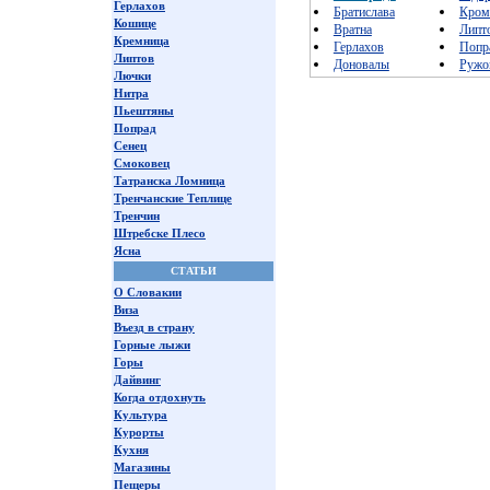
Герлахов
Братислава
Кром
Кошице
Вратна
Липт
Кремница
Герлахов
Попр
Липтов
Доновалы
Ружо
Лючки
Нитра
Пьештяны
Попрад
Сенец
Смоковец
Татранска Ломница
Тренчанские Теплице
Тренчин
Штребске Плесо
Ясна
СТАТЬИ
О Словакии
Виза
Въезд в страну
Горные лыжи
Горы
Дайвинг
Когда отдохнуть
Культура
Курорты
Кухня
Магазины
Пещеры