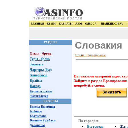
ТУРИСТИЧЕСКИЙ ПОРТАЛ
ГЛАВНАЯ
КРЫМ
КАРПАТЫ
АЗОВ
ОДЕССА
ШАЦКИЕ ОЗЕРА
Словакия
РАЗДЕЛЫ
Отели - бронь
Отели. Бронирование
Туры - бронь
Заказать
Чартеры (бус)
Авиарейсы
Вы указали неверный адрес стр
Прайсы
Зайдите в раздел Бронирование
попробуйте снова.
Погода
Карты и схемы
Фотогалерея
КУРОРТЫ
Банска Быстрица
Бойнице
Братислава
По городам:
Вышние Ружбахи
Доновалы
Все города
Ждя