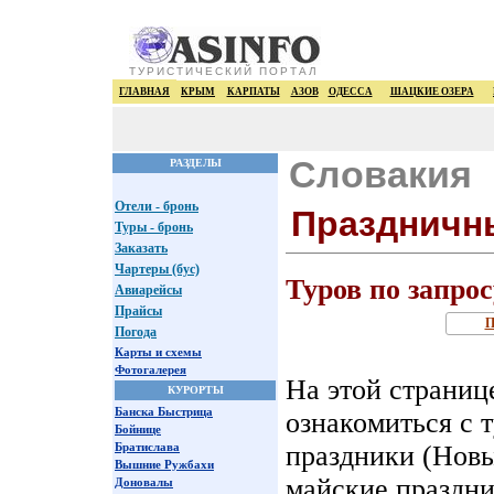
ТУРИСТИЧЕСКИЙ ПОРТАЛ
ГЛАВНАЯ
КРЫМ
КАРПАТЫ
АЗОВ
ОДЕССА
ШАЦКИЕ ОЗЕРА
Словакия
РАЗДЕЛЫ
Отели - бронь
Праздничн
Туры - бронь
Заказать
Чартеры (бус)
Туров по запрос
Авиарейсы
Прайсы
П
Погода
Карты и схемы
Фотогалерея
На этой страниц
КУРОРТЫ
Банска Быстрица
ознакомиться с 
Бойнице
Братислава
праздники (Новы
Вышние Ружбахи
майские праздни
Доновалы