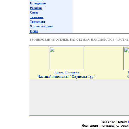
Праздники
Религия
Связь
Таможня
Транспорт
Что посмотреть
Цены
БРОНИРОВАНИЕ ОТЕЛЕЙ, БАЗ ОТДЫХА, ПАНСИОНАТОВ, ЧАСТН
Крым: Окуневка
Частный пансионат "Окуневка Тур"
главная
крым
|
болгария
польша
словак
|
|