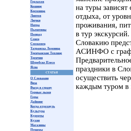
Герлахов
на туры зависят 
Кошице
Кремница
отдыха, от уров
Липтов
Лючки
проживания, пит
Нитра
Пьештяны
в тур экскурсий
Попрад
Сенец
Словакию предст
Смоковец
Татранска Ломница
АСИНФО с графи
Тренчанские Теплице
Тренчин
Предварительное
Штребске Плесо
праздники в Сл
Ясна
СТАТЬИ
осуществить чер
О Словакии
Виза
каждым туром в 
Въезд в страну
Горные лыжи
Горы
Дайвинг
Когда отдохнуть
Культура
Курорты
Кухня
Магазины
Пещеры